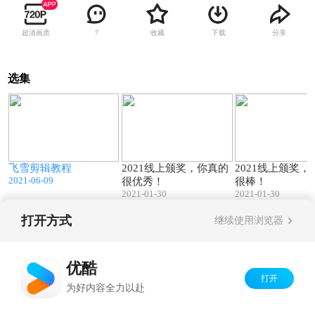
超清画质
收藏
下载
分享
7
选集
1
07:53
04:49
飞雪剪辑教程
2021线上颁奖，你真的
2021线上颁奖
2021-06-09
很优秀！
很棒！
2021-01-30
2021-01-30
打开方式
继续使用浏览器
Copyright©
2026
优酷 youku.com
版权所有
京ICP备06050721号-1
优酷
打开
为好内容全力以赴