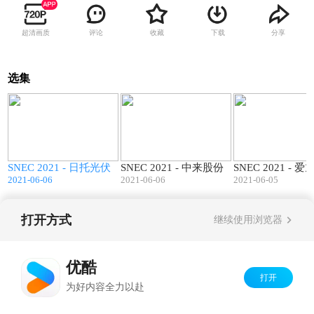
超清画质
评论
收藏
下载
分享
选集
3
07:02
08:19
SNEC 2021 - 日托光伏
SNEC 2021 - 中来股份
SNEC 2021 - 
2021-06-06
2021-06-06
2021-06-05
打开方式
继续使用浏览器
Copyright©
2026
优酷 youku.com
版权所有
京ICP备06050721号-1
优酷
打开
为好内容全力以赴