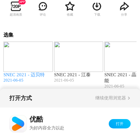
超清画质
评论
收藏
下载
分享
选集
7
07:51
06:27
SNEC 2021 - 迈贝特
SNEC 2021 - 江泰
SNEC 2021 - 
2021-06-05
2021-06-05
能
2021-06-05
打开方式
继续使用浏览器
Copyright©
2026
优酷 youku.com
版权所有
京ICP备06050721号-1
优酷
打开
为好内容全力以赴