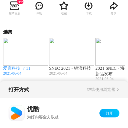
超清画质
评论
收藏
下载
分享
选集
7
08:37
08:26
爱康科技_7 11
SNEC 2021 - 锦浪科技
2021 SNEC - 
2021-06-04
2021-06-04
新品发布
2021-06-04
打开方式
继续使用浏览器
Copyright©
2026
优酷 youku.com
版权所有
京ICP备06050721号-1
优酷
打开
为好内容全力以赴