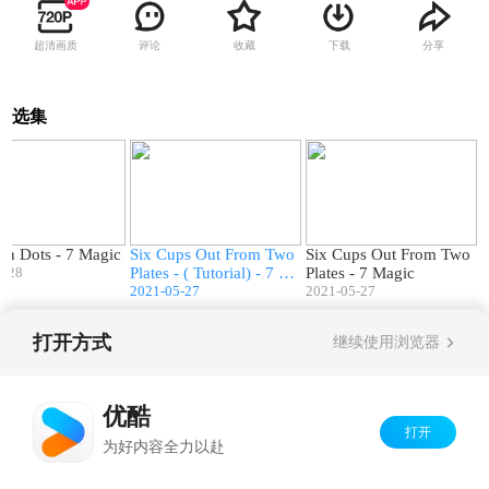
超清画质
评论
收藏
下载
分享
选集
01:13
08:56
02:36
on Dots - 7 Magic
Six Cups Out From Two
Six Cups Out From Two
5-28
Plates - ( Tutorial) - 7 Ma
Plates - 7 Magic
gic
2021-05-27
2021-05-27
打开方式
继续使用浏览器
Copyright©
2026
优酷 youku.com
版权所有
京ICP备06050721号-1
优酷
打开
为好内容全力以赴