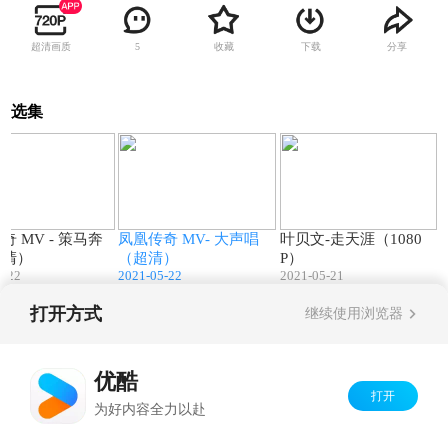
超清画质
收藏
下载
分享
5
选集
04:51
04:01
05:23
奇 MV - 策马奔
凤凰传奇 MV- 大声唱
叶贝文-走天涯（1080
超清）
（超清）
P）
5-22
2021-05-22
2021-05-21
打开方式
继续使用浏览器
Copyright©
2026
优酷 youku.com
版权所有
京ICP备06050721号-1
优酷
打开
为好内容全力以赴