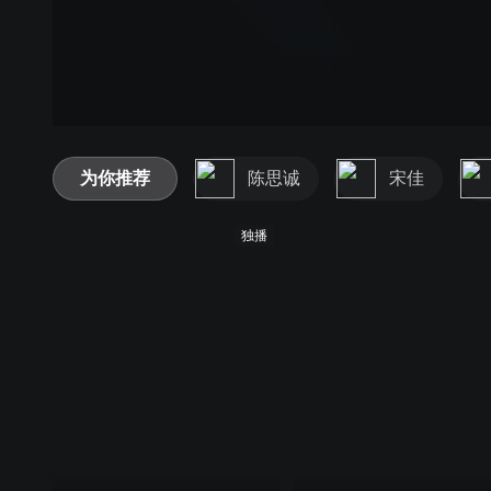
为你推荐
陈思诚
宋佳
独播