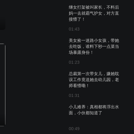
继女打架被叫家长，不料后
妈一去就霸气护女，对方直
接懵了！
01:43
美女捡一迷路小女孩，带她
去吃饭，谁料下秒一点菜当
场暴露身份！
01:23
总裁第一次带女儿，嫌她耽
误工作竟送她去幼儿园，老
师看懵嘞！
01:31
小儿难养：真相都将浮出水
面，小伙都知道了
00:49