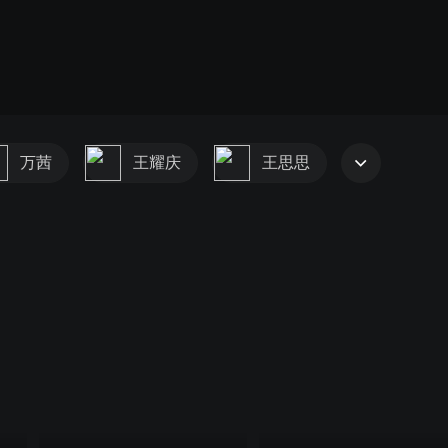
万茜
王耀庆
王思思