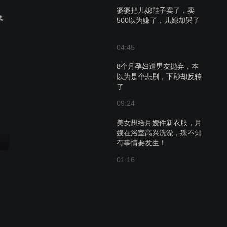
婆婆把儿媳鞋子卖了，卖
典
500以为赚了，儿媳却哭了
04:45
8个月孕妇遭男友抛弃，本
以为是个悲剧，下秒却反转
了
09:24
美女想给月嫂件新衣服，月
嫂在浴室高兴洗澡，殊不知
有事情要发生！
01:16
小儿难养：老婆生孩子后回
到公司，职位却被她人占
领，却成打杂的
03:43