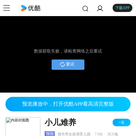
下载APP
数据获取失败，请检查网络之后重试
重试
预览播放中，打开优酷APP看高清完整版
小儿难养
+追
.
.
预告
都市男女新潮育儿观
7.9分
共35集