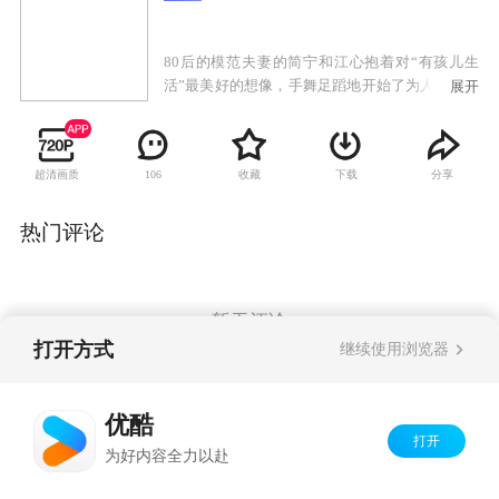
80后的模范夫妻的简宁和江心抱着对“有孩儿生
活”最美好的想像，手舞足蹈地开始了为人父母的
展开
日子。令夫妻二人没有想到的是，这养孩子的烦
恼是一波接着一波。妹妹简艾意外的与一个叫乐
乐的孩子成为知心朋友。而乐乐的父亲严道信却
超清画质
收藏
下载
分享
106
对这个“从天而降”的女儿手足无措。于是简艾也
不经意的涉入到这个奇怪的父女二人组中。赵晓
柔与男朋友吴迪原本是标准的“丁克一族”。当她
热门评论
看着简宁和简艾身边虽然麻烦但却温暖的孩子，
誓做丁克的她，竟然对吴迪提出要结婚生子，并
使出奇招有计划、有步骤地开始努力实现这一愿
望，吴迪彻底傻眼了。 这三对为了孩子而与生活
暂无评论
搏斗过的八零后夫妻，在重重困难后认识到生命
打开方式
继续使用浏览器
神圣和伟大，在磕磕绊绊中体会着爱的升华。他
们在家庭、社会、工作以及自我中寻找平衡，在
Copyright©
2026
优酷 youku.com
版权所有
养育孩子的经历上收获了爱、责任与成长。
优酷
京ICP备06050721号-1
打开
为好内容全力以赴