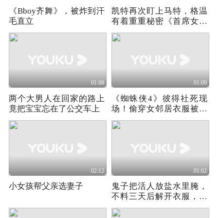
《Bboy齐舞》，被炸到汗
凯特再次盯上马特，格温
毛直立
有着重重秘密《首席女法
医》第一季02
01:08
01:09
两个大男人在回家的路上
《蜘蛛侠4》彼得社死现
竟把宝宝忘在了公交车上
场！偷穿女邻居衣服被发
现，匆忙逃出电梯
02:12
01:02
小女孩帮父亲选妻子
鬼子把活人放盐水里腌，
不料三天后解开衣服，直
接吓傻所有鬼子