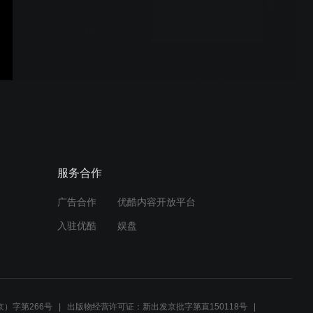
星火足球队VS三强商砼,福
州榕超联赛
星火足球俱乐部vs福州曼联
VID_20200120_225728
服务合作
广告合作
优酷内容开放平台
入驻优酷
娱盘
星火VS上街青年
_20180818_180853
）字第266号
出版物经营许可证：新出发京批字第直150118号