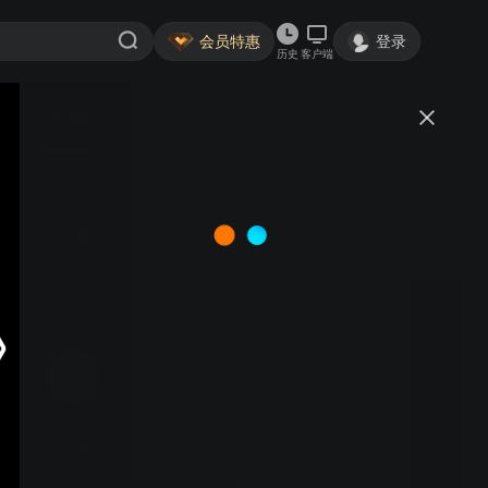
会员特惠
登录
历史
客户端
视频
讨论
星火足球队VS三强商砼,福州榕超
联赛
色心35264
关注
0粉丝
视频