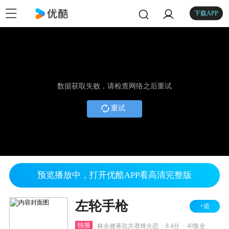
下载APP
数据获取失败，请检查网络之后重试
重试
预览播放中，打开优酷APP看高清完整版
左轮手枪
+追
.
.
独播
林永健蒋欣共谱烽火恋
8.4分
40集全