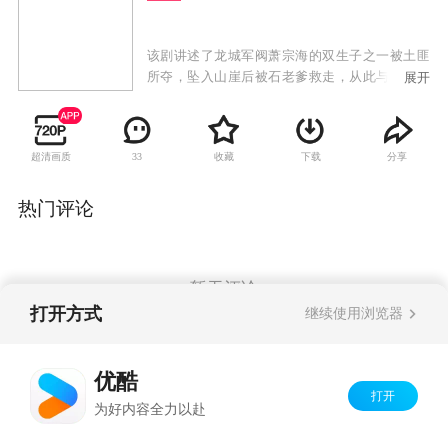
该剧讲述了龙城军阀萧宗海的双生子之一被土匪
所夺，坠入山崖后被石老爹救走，从此与萧家失
展开
散。多年以后，失散的孩子长大成人加入新四军
后，替父报仇的故事。
超清画质
收藏
下载
分享
33
热门评论
暂无评论
打开方式
继续使用浏览器
Copyright©
2026
优酷 youku.com
版权所有
优酷
京ICP备06050721号-1
打开
为好内容全力以赴