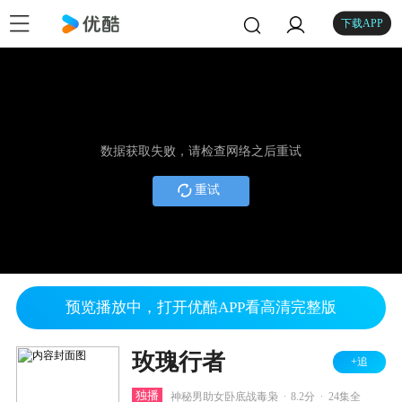
下载APP
数据获取失败，请检查网络之后重试
重试
预览播放中，打开优酷APP看高清完整版
玫瑰行者
+追
.
.
独播
神秘男助女卧底战毒枭
8.2分
24集全