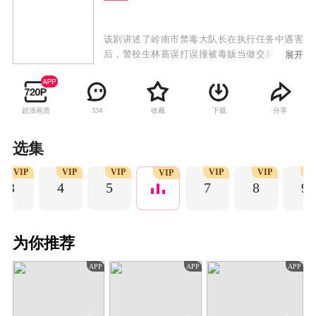
该剧讲述了岭南市禁毒大队长在执行任务中遇害
后，警校生林蔷误打误撞被毒贩当做交易人员，
展开
警队顺势安排林蔷隐藏身份开始执行卧底任务搜
集毒贩罪证。在潜入邱虎集团中时，林蔷结识了
海外毒枭马洪涛的养子张冼赫，林蔷既要假装与
超清画质
收藏
下载
分享
334
其情投意合获取情报，又要抑制自己真实情感，
两人颇有默契地和两大毒枭周旋，然而这一切都
是马洪涛的计划，利用警方力量打击竞争者坐享
选集
渔翁之利。林蔷身份还是被张冼赫发现，张冼赫
VIP
VIP
VIP
VIP
VIP
V
陷入两难，与此同时外围的联合执法队伍也要赶
VIP
3
4
5
7
8
9
在林蔷被马洪涛识破前找到他们的藏身之地，林
蔷命悬一线，更令她没想到的是，自己生父的秘
密也与宿敌马洪涛有关……
为你推荐
APP
APP
APP