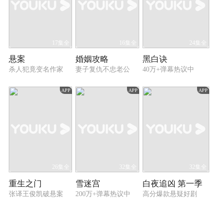
17集全
16集全
24集全
悬案
婚姻攻略
黑白诀
杀人犯竟变名作家
妻子复仇不忠老公
40万+弹幕热议中
APP
APP
APP
26集全
32集全
32集全
重生之门
雪迷宫
白夜追凶 第一季
张译王俊凯破悬案
200万+弹幕热议中
高分爆款悬疑好剧