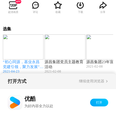
超清画质
评论
收藏
下载
分享
选集
06:47
03:15
“初心同源，基业永昌
源昌集团党员主题教育
源昌集团23年宣
2021-02-08
党建引领，聚力发展”源
活动
2021-04-23
2021-02-08
昌集团党建介绍
打开方式
继续使用浏览器
Copyright©
2026
优酷 youku.com
版权所有
京ICP备06050721号-1
优酷
打开
为好内容全力以赴