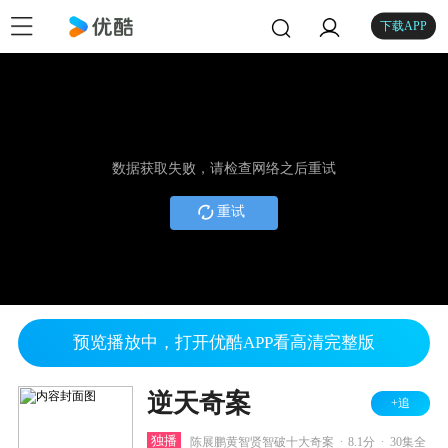
下载APP
数据获取失败，请检查网络之后重试
重试
预览播放中，打开优酷APP看高清完整版
逆天奇案
+追
.
.
独播
陈展鹏黄智贤智破十大奇案
8.1分
30集全