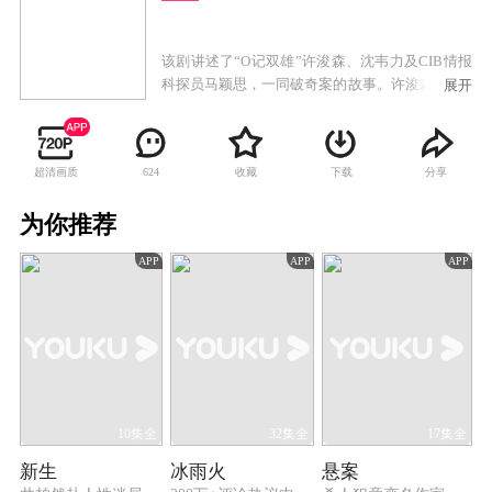
该剧讲述了“O记双雄”许浚森、沈韦力及CIB情报
科探员马颖思，一同破奇案的故事。许浚森是O记
展开
精英干探，勇武能干，深受上司器重及战友欣
赏，但他最终梦想却是加入飞虎队。另一名O记精
英干探沈韦力，有着精明头脑及丰富经验。二人
超清画质
收藏
下载
分享
624
处事方式虽截然不同，但惺惺相惜，彼此互补不
足。不料警队遭匪徒埋伏，伤亡惨重，为了找出
为你推荐
幕后黑手，许浚森放弃梦想留在O记。 除此之
外，许浚森、沈韦力二人亦要面对一系列曲折诡
APP
APP
APP
秘，刁钻莫测的逆天奇案。二人利用逆向思考、
心理博奕、缜密分析，解构罪犯思维动机。天网
恢恢，绝不遗漏！
10集全
32集全
17集全
新生
冰雨火
悬案