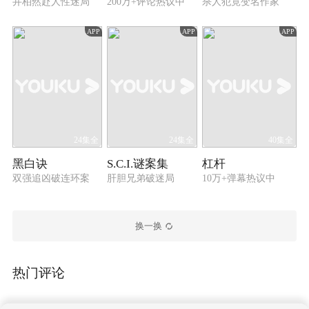
井柏然赴人性迷局
200万+评论热议中
杀人犯竟变名作家
APP
APP
APP
24集全
24集全
40集全
黑白诀
S.C.I.谜案集
杠杆
双强追凶破连环案
肝胆兄弟破迷局
10万+弹幕热议中
换一换
热门评论