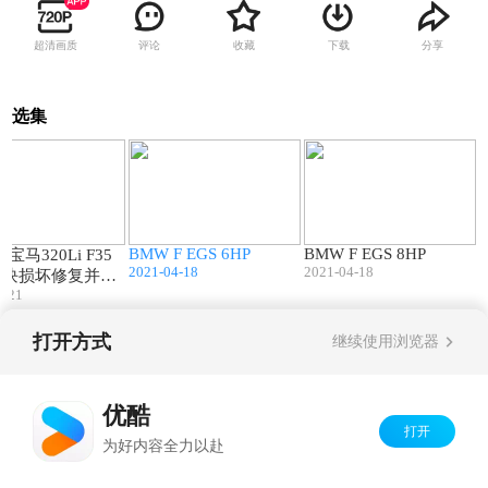
超清画质
评论
收藏
下载
分享
选集
13:30
17:00
12:19
BMW F EGS 6HP
BMW F EGS 8HP
 宝马320Li F35
2021-04-18
2021-04-18
模块损坏修复并匹
4-21
钥匙
打开方式
继续使用浏览器
Copyright©
2026
优酷 youku.com
版权所有
京ICP备06050721号-1
优酷
打开
为好内容全力以赴