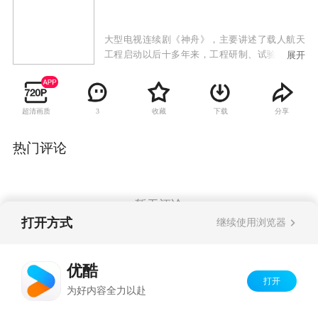
大型电视连续剧《神舟》，主要讲述了载人航天
工程启动以后十多年来，工程研制、试验和发射
展开
过程中发生的故事。载人航天工程设有总指挥
部，分为航天员、空间应用、飞船、火箭、发射
场、测控通信、着陆场共七大系统，直接参与工
超清画质
收藏
下载
分享
3
程的单位有三千多家，涉及工程人员数十万。
1971年4月，以“曙光”命名的中国载人航天工程第
一次上马，并从当时的空军飞行员中选拔出了中
热门评论
国第一代航天员。因为种种原因，“曙光”计划最
终没能进行下去，逼迫下马，这对当时的工程研
制人员来说无疑是一个巨大的打击。8101所做
为“曙光”计划下马后留下的唯一火种，他们的许
暂无评论
多关于载人航天的试验诸如航天服、太空生存环
打开方式
继续使用浏览器
境等试验的研制还在艰难地进行，锻炼排也一直
在保留着，他们一直期待着载人航天工程能够重
Copyright©
2026
优酷 youku.com
版权所有
新上马。但是因为种种原因，载人航天计划不但
优酷
京ICP备06050721号-1
没有音讯，8101所反而被一次次地裁减，差一点
打开
为好内容全力以赴
就被撤编。