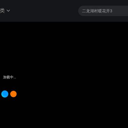
类
加载中...