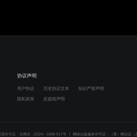
协议声明
用户协议
历史协议文本
知识产权声明
隐私政策
反盗链声明
营许可证：京网文（2024）0368-017号
网络出版服务许可证：（署）网出证（京