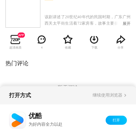
该剧讲述了20世纪40年代的民国时期，广东广州
西关太平街生活着72家房客，故事主要描述房东
展开
与房客的较量，以及街坊生活的酸甜苦辣。
超清画质
收藏
下载
分享
4
热门评论
暂无评论
打开方式
继续使用浏览器
Copyright©
2026
优酷 youku.com
版权所有
优酷
京ICP备06050721号-1
打开
为好内容全力以赴