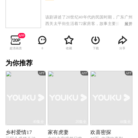
该剧讲述了20世纪40年代的民国时期，广东广州
西关太平街生活着72家房客，故事主要描述房东
展开
与房客的较量，以及街坊生活的酸甜苦辣。
超清画质
收藏
下载
分享
8
为你推荐
APP
APP
APP
40集全
20集全
44集全
乡村爱情17
家有虎妻
欢喜密探