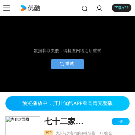
下载APP
数据获取失败，请检查网络之后重试
重试
预览播放中，打开优酷APP看高清完整版
七十二家房客 第三部
+追
.
VIP
房东与房客间的趣味较量
113集全