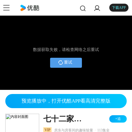
下载APP
数据获取失败，请检查网络之后重试
重试
预览播放中，打开优酷APP看高清完整版
七十二家房客 第三部
+追
.
VIP
房东与房客间的趣味较量
113集全