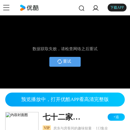
下载APP
数据获取失败，请检查网络之后重试
重试
预览播放中，打开优酷APP看高清完整版
七十二家房客 第三部
+追
.
VIP
房东与房客间的趣味较量
113集全