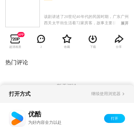
该剧讲述了20世纪40年代的民国时期，广东广州
西关太平街生活着72家房客，故事主要描述房东
展开
与房客的较量，以及街坊生活的酸甜苦辣。
超清画质
收藏
下载
分享
2
热门评论
暂无评论
打开方式
继续使用浏览器
Copyright©
2026
优酷 youku.com
版权所有
优酷
京ICP备06050721号-1
打开
为好内容全力以赴