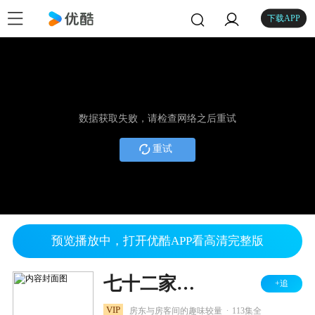
下载APP
数据获取失败，请检查网络之后重试
重试
预览播放中，打开优酷APP看高清完整版
七十二家房客 第三部
+追
.
VIP
房东与房客间的趣味较量
113集全