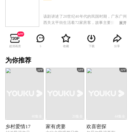
该剧讲述了20世纪40年代的民国时期，广东广州
西关太平街生活着72家房客，故事主要描述房东
展开
与房客的较量，以及街坊生活的酸甜苦辣。
超清画质
收藏
下载
分享
5
为你推荐
APP
APP
APP
40集全
20集全
44集全
乡村爱情17
家有虎妻
欢喜密探