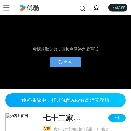
下载APP
数据获取失败，请检查网络之后重试
重试
预览播放中，打开优酷APP看高清完整版
七十二家房客 第三部
+追
.
VIP
房东与房客间的趣味较量
113集全