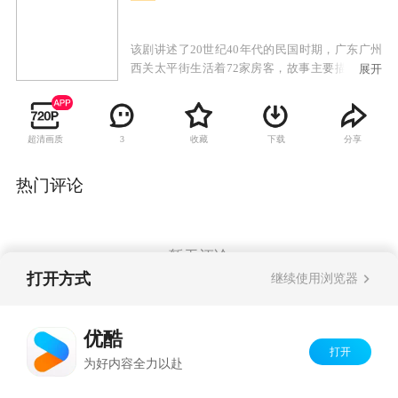
该剧讲述了20世纪40年代的民国时期，广东广州
西关太平街生活着72家房客，故事主要描述房东
展开
与房客的较量，以及街坊生活的酸甜苦辣。
超清画质
收藏
下载
分享
3
热门评论
暂无评论
打开方式
继续使用浏览器
Copyright©
2026
优酷 youku.com
版权所有
优酷
京ICP备06050721号-1
打开
为好内容全力以赴