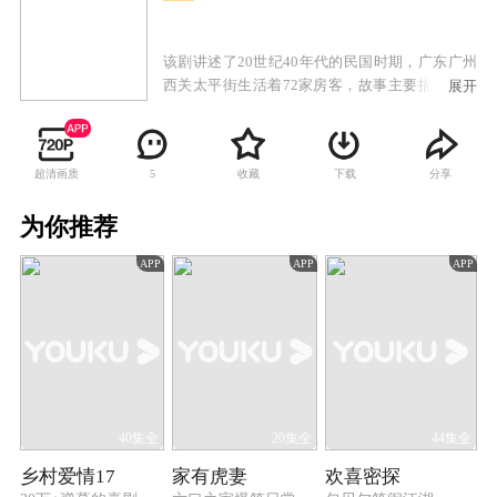
该剧讲述了20世纪40年代的民国时期，广东广州
西关太平街生活着72家房客，故事主要描述房东
展开
与房客的较量，以及街坊生活的酸甜苦辣。
超清画质
收藏
下载
分享
5
为你推荐
APP
APP
APP
40集全
20集全
44集全
乡村爱情17
家有虎妻
欢喜密探