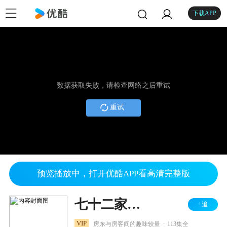
下载APP
数据获取失败，请检查网络之后重试
重试
预览播放中，打开优酷APP看高清完整版
七十二家房客 第三部
+追
.
VIP
房东与房客间的趣味较量
113集全