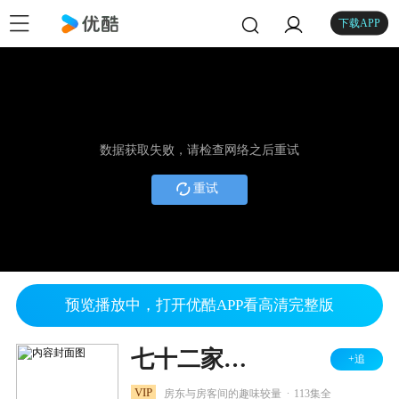
下载APP
数据获取失败，请检查网络之后重试
重试
预览播放中，打开优酷APP看高清完整版
七十二家房客 第三部
+追
.
VIP
房东与房客间的趣味较量
113集全