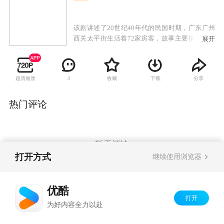
该剧讲述了20世纪40年代的民国时期，广东广州
西关太平街生活着72家房客，故事主要描述房东
展开
与房客的较量，以及街坊生活的酸甜苦辣。
超清画质
收藏
下载
分享
3
热门评论
暂无评论
打开方式
继续使用浏览器
Copyright©
2026
优酷 youku.com
版权所有
优酷
京ICP备06050721号-1
打开
为好内容全力以赴