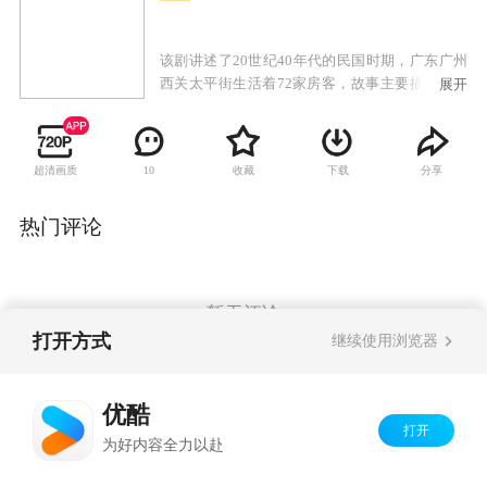
该剧讲述了20世纪40年代的民国时期，广东广州
西关太平街生活着72家房客，故事主要描述房东
展开
与房客的较量，以及街坊生活的酸甜苦辣。
超清画质
收藏
下载
分享
10
热门评论
暂无评论
打开方式
继续使用浏览器
Copyright©
2026
优酷 youku.com
版权所有
优酷
京ICP备06050721号-1
打开
为好内容全力以赴