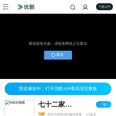
下载APP
数据获取失败，请检查网络之后重试
重试
预览播放中，打开优酷APP看高清完整版
七十二家房客 第三部
+追
.
VIP
房东与房客间的趣味较量
113集全