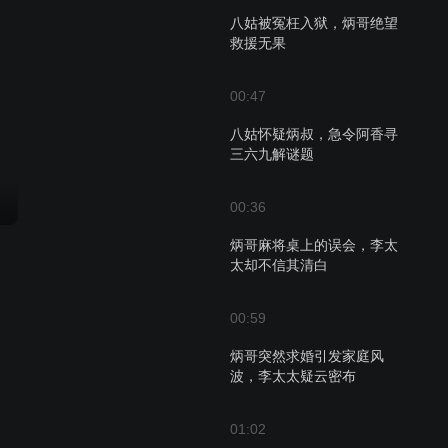
八姑被冤枉入狱，炳哥绝望
救援无果
00:47
八姑怀疑炳叔，急令阿香寻
三六九解谜题
00:36
炳哥麻将桌上的误会，李太
太却不信其清白
00:59
炳哥突然求婚引发家庭风
波，李太太疑云密布
01:02