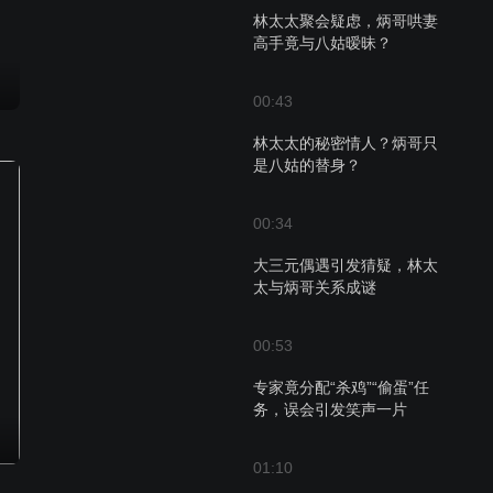
林太太聚会疑虑，炳哥哄妻
高手竟与八姑暧昧？
00:43
林太太的秘密情人？炳哥只
是八姑的替身？
00:34
大三元偶遇引发猜疑，林太
太与炳哥关系成谜
00:53
专家竟分配“杀鸡”“偷蛋”任
务，误会引发笑声一片
01:10