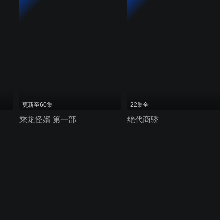
更新至60集
22集全
乘龙怪婿 第一部
绝代商骄