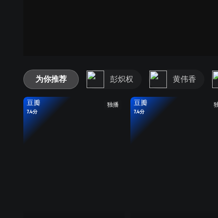
为你推荐
彭炽权
黄伟香
豆瓣
豆瓣
独播
7.4分
7.4分