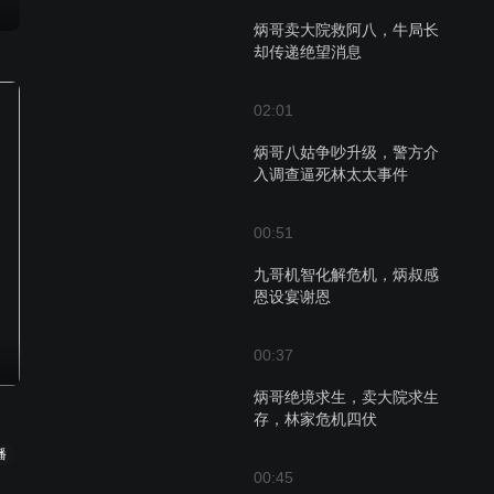
炳哥卖大院救阿八，牛局长
却传递绝望消息
02:01
炳哥八姑争吵升级，警方介
入调查逼死林太太事件
00:51
九哥机智化解危机，炳叔感
恩设宴谢恩
00:37
炳哥绝境求生，卖大院求生
存，林家危机四伏
播
00:45