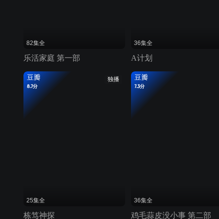
82集全
36集全
乐活家庭 第一部
A计划
豆瓣
豆瓣
独播
8.7分
7.3分
25集全
36集全
栋笃神探
鸡毛蒜皮没小事 第二部