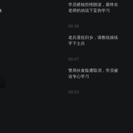
学员硬核拒绝朗读，最终在
老师的劝说下妥协学习
典
00:36
老兵退役归乡，请教练操练
手下士兵
00:47
警局伙食险遭取消，学员被
迫专心学习
00:53
警察局紧急学习官话，迎接
重要检查的到来
00:29