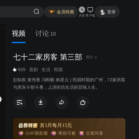
会员特惠
登录
历史
客户端
视频
讨论
10
七十二家房客 第三部
简介
509
喜剧
生活
民国
彭炽权 黄伟香 冯刚毅 林星云 | 民国时期的广州，72家房客
与房东斗智斗勇，上演街坊生活的百味人生。
首3月每月15元