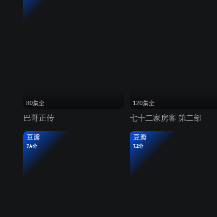
80集全
120集全
巴哥正传
七十二家房客 第二部
豆瓣
豆瓣
7.4分
7.2分