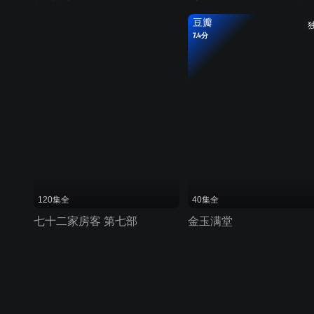
豆瓣
7.4分
120集全
40集全
七十二家房客 第七部
金玉满堂