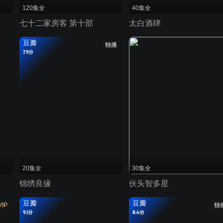
120集全
40集全
七十二家房客 第十部
太白酒肆
豆瓣
独播
7.9分
20集全
30集全
锦绣良缘
伙头智多星
豆瓣
豆瓣
VIP
独
9.1分
8.4分