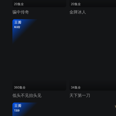
20集全
20集全
骗中传奇
金牌冰人
豆瓣
8.5分
360集全
34集全
低头不见抬头见
天下第一刀
豆瓣
7.2分