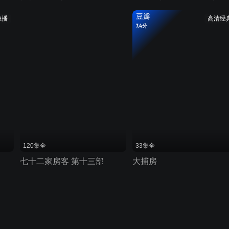
豆瓣
独播
高清经
7.4分
120集全
33集全
七十二家房客 第十三部
大捕房