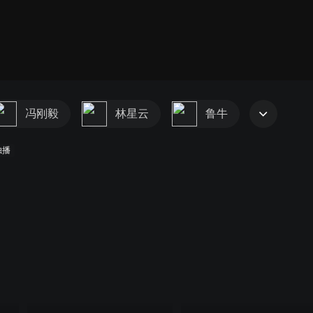
冯刚毅
林星云
鲁牛
独播