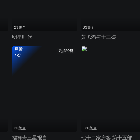
23集全
33集全
明星时代
黄飞鸿与十三姨
豆瓣
高清经典
7.3分
30集全
120集全
福禄寿三星报喜
七十二家房客 第十五部