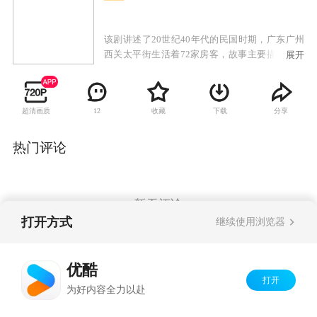
该剧讲述了20世纪40年代的民国时期，广东广州
西关太平街生活着72家房客，故事主要描述房东
展开
与房客的较量，以及街坊生活的酸甜苦辣。
超清画质
收藏
下载
分享
12
热门评论
暂无评论
打开方式
继续使用浏览器
Copyright©
2026
优酷 youku.com
版权所有
优酷
京ICP备06050721号-1
打开
为好内容全力以赴