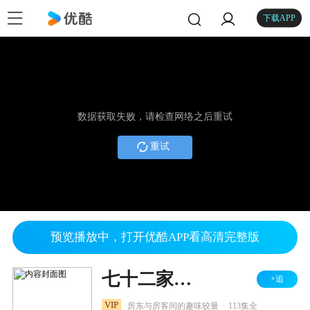
下载APP
数据获取失败，请检查网络之后重试
重试
预览播放中，打开优酷APP看高清完整版
七十二家房客 第三部
+追
.
VIP
房东与房客间的趣味较量
113集全