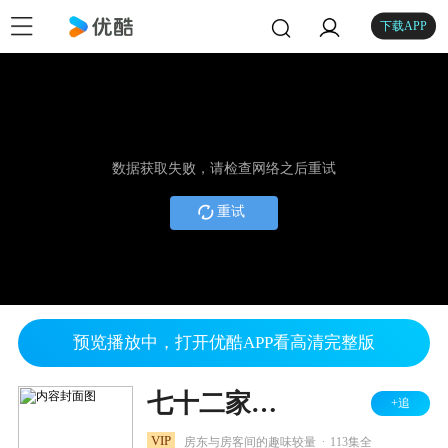
下载APP
数据获取失败，请检查网络之后重试
重试
预览播放中，打开优酷APP看高清完整版
七十二家房客 第三部
+追
.
VIP
房东与房客间的趣味较量
113集全