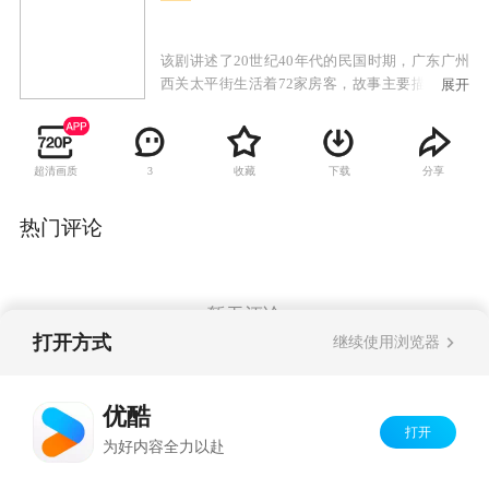
该剧讲述了20世纪40年代的民国时期，广东广州
西关太平街生活着72家房客，故事主要描述房东
展开
与房客的较量，以及街坊生活的酸甜苦辣。
超清画质
收藏
下载
分享
3
热门评论
暂无评论
打开方式
继续使用浏览器
Copyright©
2026
优酷 youku.com
版权所有
优酷
京ICP备06050721号-1
打开
为好内容全力以赴