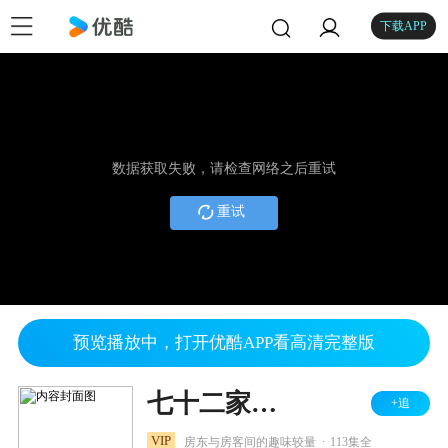
下载APP
数据获取失败，请检查网络之后重试
重试
预览播放中，打开优酷APP看高清完整版
七十二家房客 第三部
+追
.
VIP
房东与房客间的趣味较量
113集全