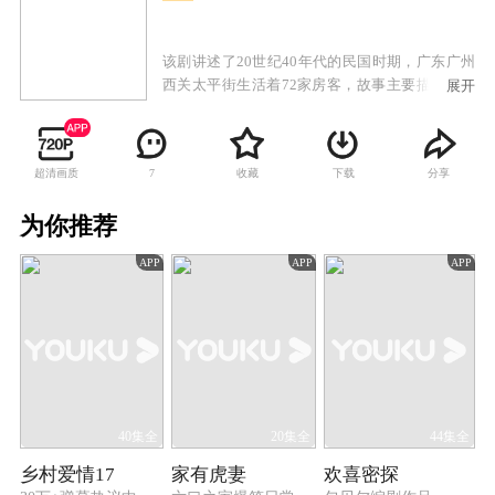
该剧讲述了20世纪40年代的民国时期，广东广州
西关太平街生活着72家房客，故事主要描述房东
展开
与房客的较量，以及街坊生活的酸甜苦辣。
超清画质
收藏
下载
分享
7
为你推荐
APP
APP
APP
40集全
20集全
44集全
乡村爱情17
家有虎妻
欢喜密探