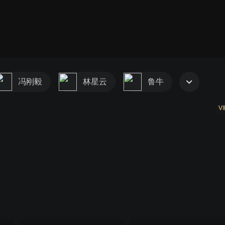
冯刚毅
林星云
鲁牛
VI