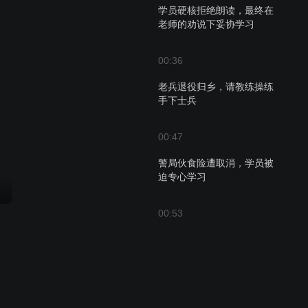
学员硬核拒绝朗读，最终在
老师的劝说下妥协学习
00:36
老兵退役归乡，请教练操练
手下士兵
00:47
警局伙食险遭取消，学员被
迫专心学习
00:53
警察局紧急学习官话，迎接
重要检查的到来
00:29