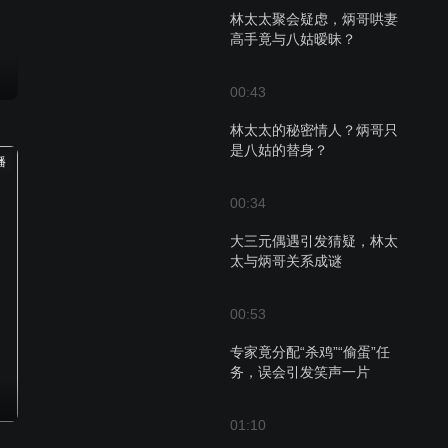
林太太聚会疑虑，炳哥哄妻
高手竟与八姑暧昧？
00:43
林太太的秘密情人？炳哥只
是八姑的替身？
播
00:34
大三元偶遇引发猜疑，林太
太与炳哥关系成谜
00:53
专家竟分配“杀鸡”“偷蛋”任
务，误会引发笑声一片
01:10