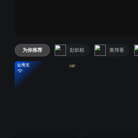
为你推荐
彭炽权
黄伟香
金鹰奖
VIP