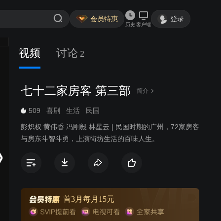
会员特惠
登录
历史
客户端
视频
讨论
2
七十二家房客 第三部
简介
509
喜剧
生活
民国
彭炽权 黄伟香 冯刚毅 林星云 | 民国时期的广州，72家房客
与房东斗智斗勇，上演街坊生活的百味人生。
首3月每月15元