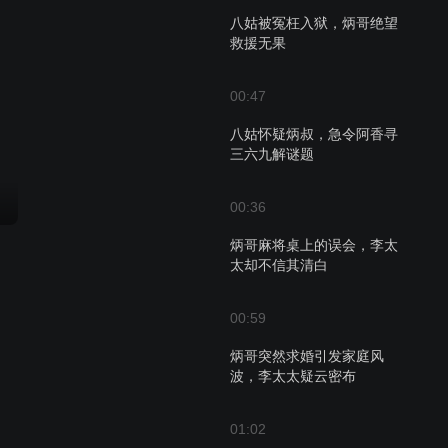
八姑被冤枉入狱，炳哥绝望
救援无果
00:47
八姑怀疑炳叔，急令阿香寻
三六九解谜题
00:36
炳哥麻将桌上的误会，李太
太却不信其清白
00:59
炳哥突然求婚引发家庭风
波，李太太疑云密布
01:02