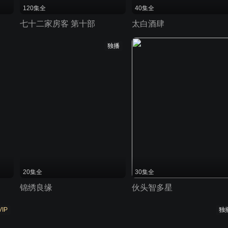
120集全
40集全
七十二家房客 第十部
太白酒肆
独播
20集全
30集全
锦绣良缘
伙头智多星
VIP
独