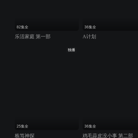
82集全
36集全
乐活家庭 第一部
A计划
独播
25集全
36集全
栋笃神探
鸡毛蒜皮没小事 第二部