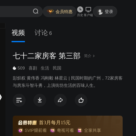
会员特惠
登录
历史
客户端
视频
讨论
6
七十二家房客 第三部
简介
509
喜剧
生活
民国
彭炽权 黄伟香 冯刚毅 林星云 | 民国时期的广州，72家房客
与房东斗智斗勇，上演街坊生活的百味人生。
首3月每月15元