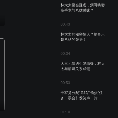
林太太聚会疑虑，炳哥哄妻
高手竟与八姑暧昧？
00:43
林太太的秘密情人？炳哥只
是八姑的替身？
00:34
大三元偶遇引发猜疑，林太
太与炳哥关系成谜
00:53
专家竟分配“杀鸡”“偷蛋”任
务，误会引发笑声一片
01:10