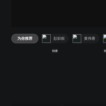
为你推荐
彭炽权
黄伟香
独播