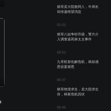
炳哥卖大院救阿八，牛局长
却传递绝望消息
02:01
炳哥八姑争吵升级，警方介
入调查逼死林太太事件
00:51
九哥机智化解危机，炳叔感
恩设宴谢恩
00:37
炳哥绝境求生，卖大院求生
存，林家危机四伏
播
00:45