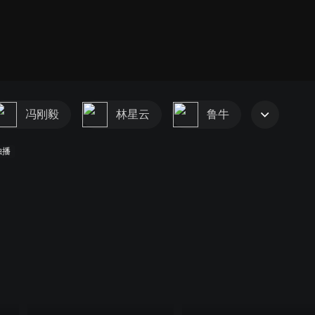
冯刚毅
林星云
鲁牛
独播