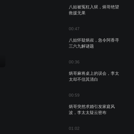
八姑被冤枉入狱，炳哥绝望
救援无果
00:47
八姑怀疑炳叔，急令阿香寻
三六九解谜题
00:36
炳哥麻将桌上的误会，李太
太却不信其清白
00:59
炳哥突然求婚引发家庭风
波，李太太疑云密布
01:02