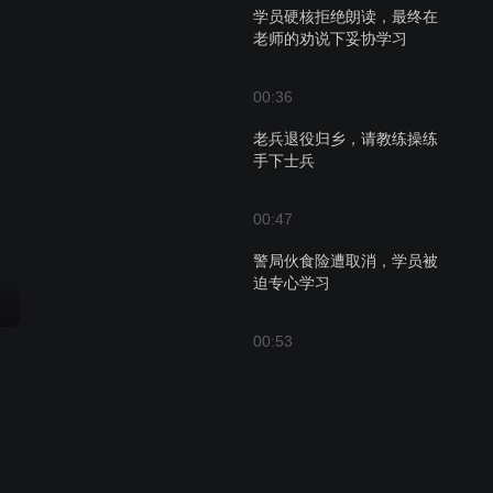
学员硬核拒绝朗读，最终在
老师的劝说下妥协学习
00:36
老兵退役归乡，请教练操练
手下士兵
00:47
警局伙食险遭取消，学员被
迫专心学习
00:53
警察局紧急学习官话，迎接
重要检查的到来
00:29