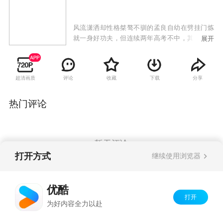
风流潇洒却性格桀骜不驯的孟良自幼在劈挂门炼
就一身好功夫，但连续两年高考不中，其姐陵园
展开
冬恐慌其不学无术，遂找来昔日情人文武来辅导
孟良。文武将孟良带到太原的跆拳馆学习跆拳
道，而在补习班中，因“梦中情人”阮媛媛的出
超清画质
评论
收藏
下载
分享
现，孟良与获得过两届全少跆拳道大赛冠军而自
视为武林高手的跆拳道黑带学院唐仁成了死敌，
并各下战书约定在日后举办的全省跆拳道大赛上
热门评论
决一死战，为赢得比赛，孟良一改往日习性，拼
命练习各种格斗技能，并多次利用与犯罪团伙交
锋之时验证身手，最终在全省跆拳道大赛上利用
骄兵必贩的心理将唐仁击溃。唐仁此后痛定思
暂无评论
痛，认识到自身不足而奋起修炼，身手更加凌厉
打开方式
继续使用浏览器
强悍，誓雪一败之耻。不久，在文武筹办的全国
功夫之王擂台大赛上，孟良、唐仁再次对决，在
Copyright©
2026
优酷 youku.com
版权所有
遭遇前所未有的强劲对手之后，突然悟出武学真
优酷
京ICP备06050721号-1
谛，熊熊战火中为人们奉上一场激情迸发的拳脚
打开
为好内容全力以赴
大战……