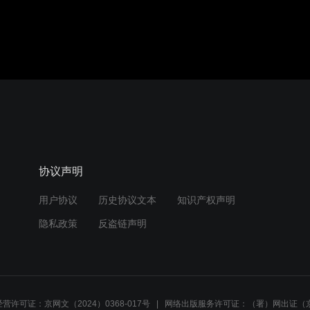
协议声明
用户协议
历史协议文本
知识产权声明
隐私政策
反盗链声明
营许可证：京网文（2024）0368-017号
网络出版服务许可证：（署）网出证（京