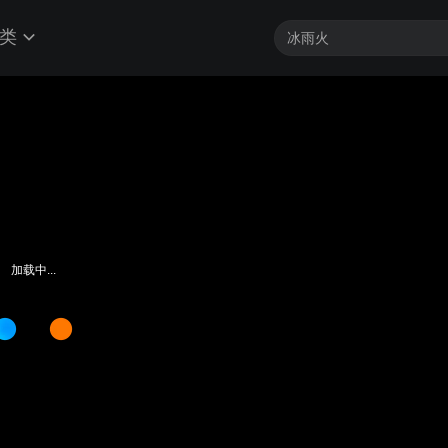
类
加载中...