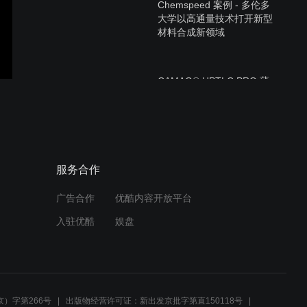
Chemspeed 案例 - 多伦多
大学以高通量技术打开新型
材料合成新领域
CAMAG® HPTLC PRO 薄
层色谱展开单元介绍
CAMAG® HPTLC PRO 薄
服务合作
层色谱点样单元介绍
广告合作
优酷内容开放平台
入驻优酷
娱盘
CAMAG® HPTLC PRO –
装板、点样及展开介绍
）字第266号
出版物经营许可证：新出发京批字第直150118号