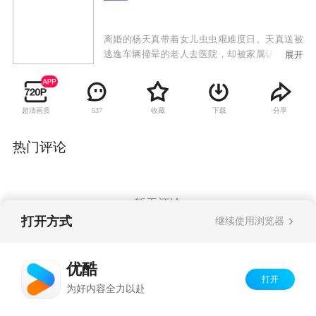
离婚的杨天真带着女儿虫虫艰难度日。天真送被
逃逸车辆撞晕的老人去医院，却被家属认定是肇
展开
事人。天真百口莫辩，幸亏遇到了大学同学郑现
实给她作证。天真被房东赶了出来，现实收留天
真母女住进了自己家。现实从大学就暗恋天真，
超清画质
收藏
下载
分享
537
如今也离婚了，于是对天真展开追求。现实老家
的妹妹郑小米带着丈夫虎子来到现实家，见到这
个离婚带孩子的女人居然缠上自己“钻石王老
热门评论
五”的哥哥，小米火力全开，更请来了郑老太太，
务求把天真扫地出门。现实的和天真先斩后奏，
直接领了结婚证。婚后天真和现实一家人住到一
起，才发现问题真的来了。经历了一番波折，这
暂无评论
对再婚夫妻患难见真情，天真和现实终于幸福的
打开方式
继续使用浏览器
走在了一起。
Copyright©
2026
优酷 youku.com
版权所有
优酷
京ICP备06050721号-1
打开
为好内容全力以赴