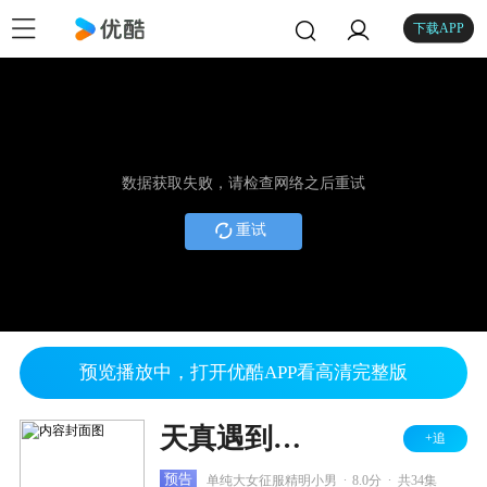
下载APP
数据获取失败，请检查网络之后重试
重试
预览播放中，打开优酷APP看高清完整版
天真遇到现实 DVD版
+追
.
.
预告
单纯大女征服精明小男
8.0分
共34集