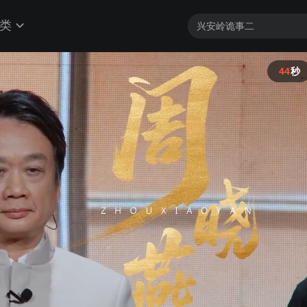
类
44
秒