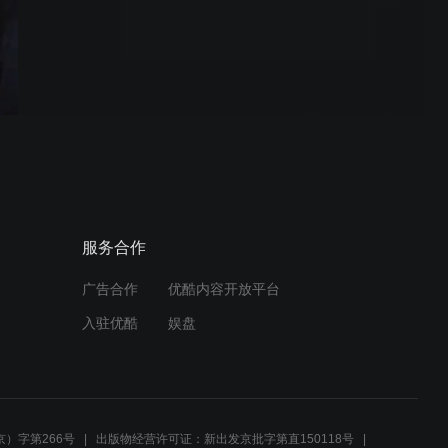
Adobe 5年所有变化！7分钟
讲清楚！
Blender 建模教程：从零开
始制作呆呆萌小黄鸭上
Blender 建模教程：从零开
服务合作
始制作呆呆萌小黄鸭下
广告合作
优酷内容开放平台
入驻优酷
娱盘
【工具推荐】我天！这是我
不花钱就能做出来哒？
）字第266号
出版物经营许可证：新出发京批字第直150118号