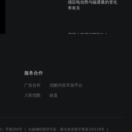
感应电动势与磁通量的变化
率有关
模拟小船渡河实验2-4
模拟小船渡河实验2-3
服务合作
广告合作
优酷内容开放平台
入驻优酷
娱盘
模拟小船渡河实验2-2
）字第266号
出版物经营许可证：新出发京批字第直150118号