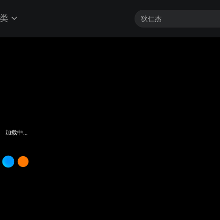
类
加载中...