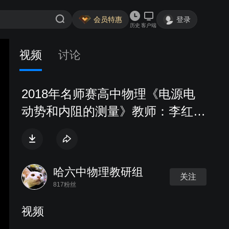
会员特惠
登录
历史
客户端
视频
讨论
2018年名师赛高中物理《电源电
动势和内阻的测量》教师：李红奕
（河北）
哈六中物理教研组
关注
817粉丝
视频