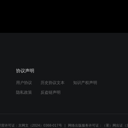
协议声明
用户协议
历史协议文本
知识产权声明
隐私政策
反盗链声明
营许可证：京网文（2024）0368-017号
网络出版服务许可证：（署）网出证（京