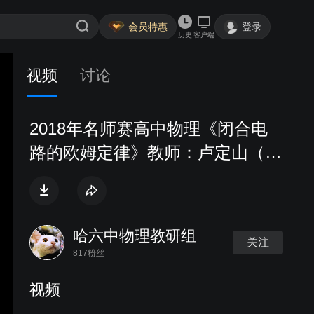
会员特惠
登录
历史
客户端
视频
讨论
2018年名师赛高中物理《闭合电
路的欧姆定律》教师：卢定山（安
徽）
哈六中物理教研组
关注
817粉丝
视频