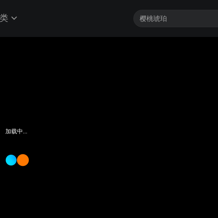
类
加载中...