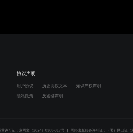
协议声明
用户协议
历史协议文本
知识产权声明
隐私政策
反盗链声明
营许可证：京网文（2024）0368-017号
网络出版服务许可证：（署）网出证（京