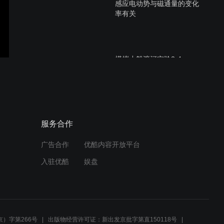
感应电动势与磁通量的变化
率有关
模拟小船渡河实验2-4
模拟小船渡河实验2-3
服务合作
广告合作
优酷内容开放平台
入驻优酷
娱盘
模拟小船渡河实验2-2
）字第266号
出版物经营许可证：新出发京批字第直150118号