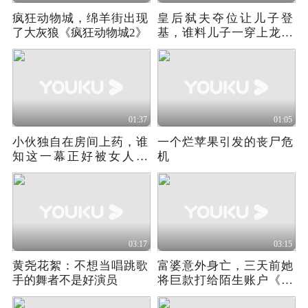
疯狂动物城，绵羊街出现
皇后弑夫夺位让儿子登
了大灰狼《疯狂动物城2》
基，谁料儿子一穿上龙袍
后，却让她笑不出来
01:37
01:05
小伙独自在房间上药，谁
一个烂苹果引发的丧尸危
知这一幕正好被女人撞
机
见！
03:17
03:15
黄尧花絮：不想当唱跳歌
富婆意外身亡，三天前她
手的舞者不是好演员
将巨款打给陌生账户《科
斯缇娜酒店》02