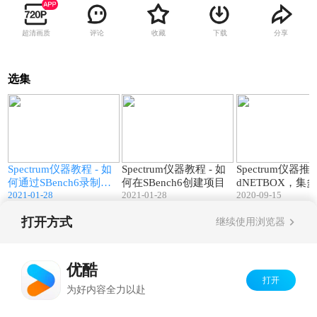
超清画质
评论
收藏
下载
分享
选集
9
01:50
01:41
e
Spectrum仪器教程 - 如
Spectrum仪器教程 - 如
Spectrum仪器推出
信
何通过SBench6录制视
何在SBench6创建项目
dNETBOX，集
2021-01-28
2021-01-28
2020-09-15
频
WG与数字化仪
打开方式
继续使用浏览器
Copyright©
2026
优酷 youku.com
版权所有
京ICP备06050721号-1
优酷
打开
为好内容全力以赴