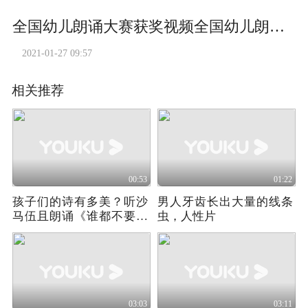
全国幼儿朗诵大赛获奖视频全国幼儿朗诵比赛获奖视频全国少儿朗诵比赛获奖视频全国少儿朗诵大赛获奖视频全国儿童朗诵大赛获奖视频全国儿童朗诵比赛获奖视频幼儿朗诵比赛视频
2021-01-27 09:57
相关推荐
00:53
01:22
孩子们的诗有多美？听沙
男人牙齿长出大量的线条
马伍且朗诵《谁都不要告
虫，人性片
诉好吗》
03:03
03:11