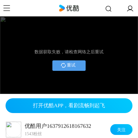
数据获取失败，请检查网络之后重试
重试
打开优酷APP，看剧流畅到起飞
优酷用户1637912618167632
关注
1543粉丝