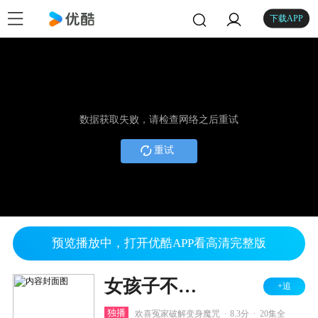
下载APP
数据获取失败，请检查网络之后重试
重试
预览播放中，打开优酷APP看高清完整版
女孩子不好惹
+追
.
.
独播
欢喜冤家破解变身魔咒
8.3分
20集全