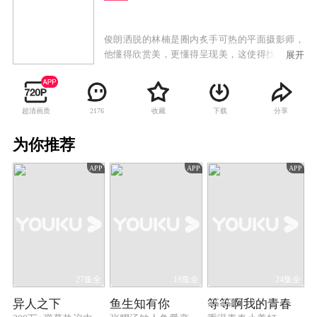
俊朗洒脱的林楠是圈内炙手可热的平面摄影师，
他懂得欣赏美，更懂得呈现美，这使得找他拍摄
展开
的人趋之若鹜，其中不乏想要借他的名气蹭些热
度的人。由于只醉心于自己的摄影艺术，林楠很
多时候显得我行我素口无遮拦，得罪和伤害了一
超清画质
收藏
下载
分享
2176
些人而不自知。对于各方出于种种目的捏造的不
良风评，林楠不屑解释。一次车祸醒来，林楠突
为你推荐
然发现自己在每晚的七点钟会变身成小孩，到第
二天早上七点又会变回大人，并且后颈处出现了
APP
APP
APP
一个奇怪的表盘标记，中间是100天倒计时的数
字。从小一起长大的好兄弟李思壮为他解除变身
而想尽办法，但无论是求医还是拜神，依然毫无
成效，直到遇见与他同样拥有变身困扰的女孩叮
当。叮当在遇到林楠时，发现两人生日相同，而
变身时间刚好相反。叮当决定与林楠合作，帮助
他解决诅咒的同时也为自己解咒，而给林楠下魔
咒的极有可能对他怨恨颇深的人们。两个同病相
27集全
18集全
24集全
怜的人开启了解除魔咒之路。
异人之下
鱼生知有你
等等啊我的青春