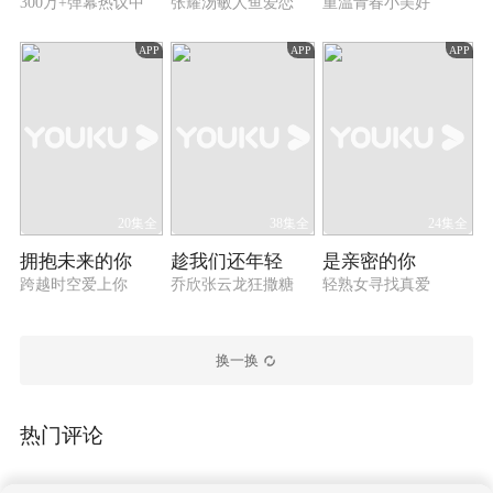
300万+弹幕热议中
张耀汤敏人鱼爱恋
重温青春小美好
APP
APP
APP
20集全
38集全
24集全
拥抱未来的你
趁我们还年轻
是亲密的你
跨越时空爱上你
乔欣张云龙狂撒糖
轻熟女寻找真爱
换一换
热门评论