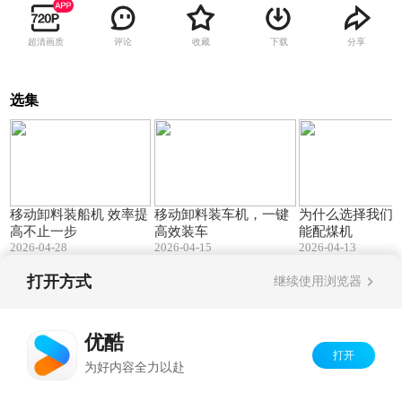
超清画质
评论
收藏
下载
分享
选集
00:19
00:31
移动卸料装船机 效率提
移动卸料装车机，一键
为什么选择我们
高不止一步
高效装车
能配煤机
2026-04-28
2026-04-15
2026-04-13
打开方式
继续使用浏览器
Copyright©
2026
优酷 youku.com
版权所有
京ICP备06050721号-1
优酷
打开
为好内容全力以赴