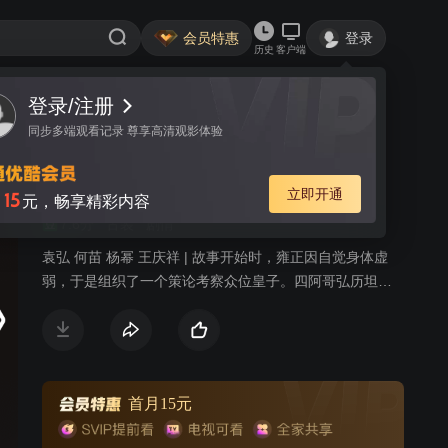
会员特惠
登录
历史
客户端
登录/注册
视频
讨论
27
同步多端观看记录 尊享高清观影体验
上书房
简介
立即开通
15
月
元，畅享精彩内容
7.6分
古装
剧情
袁弘 何苗 杨幂 王庆祥 | 故事开始时，雍正因自觉身体虚
弱，于是组织了一个策论考察众位皇子。四阿哥弘历坦诚
直言，把自己在上书房的所学所知全部表述了出来，这种
坦诚的态度反而触怒了皇帝。而三阿哥在师傅的指导下，
通过走感情路线，刻意把自己装扮成一个孝子，感动了雍
正，使雍正立弘历为储的打算有所动摇。再加上弘历犯
错，险些使雍正陷入险境，最终，在宫中形成了对储位的
首月15元
激烈争夺。三阿哥和五阿哥、田师傅在这场争斗中，对弘