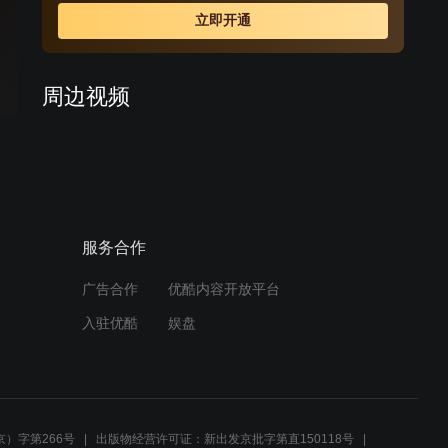
历使用了各种手段，使弘历两次被迫离开了上书房。但弘
立即开通
历不为所动，他坚持自己坦诚、坚定、仁厚的做人做事原
则，最终克服了信任危机、感情危机、生死考验，终于重
新获得了皇帝的信任和众人的叹服。
周边视频
【神话】01：小川夺文物，
忽然被不明物附体
02:36
服务合作
南极仙翁用五火七翔扇破了
红沙阵，救下了子娴等人
广告合作
优酷内容开放平台
02:37
入驻优酷
娱盘
【乾隆王朝】06：一省官员
全部牵扯贪腐案，该杀还是
该留
02:53
）字第266号
出版物经营许可证：新出发京批字第直150118号