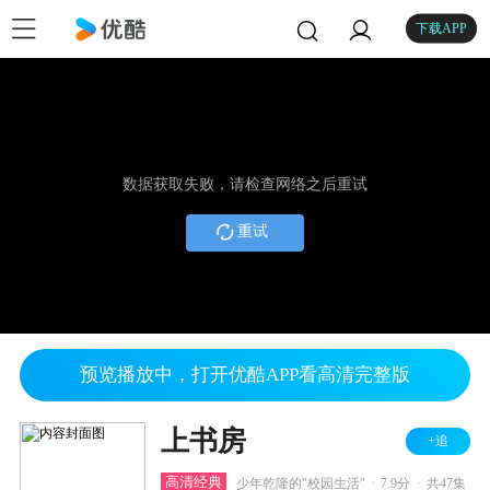
下载APP
数据获取失败，请检查网络之后重试
重试
预览播放中，打开优酷APP看高清完整版
上书房
+追
.
.
高清经典
少年乾隆的"校园生活"
7.9分
共47集