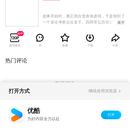
故事开始时，雍正因自觉身体虚弱，于是组织了
一个策论考察众位皇子。四阿哥弘历坦诚直言，
展开
把自己在上书房的所学所知全部表述了出来，这
种坦诚的态度反而触怒了皇帝。而三阿哥在师傅
的指导下，通过走感情路线，刻意把自己装扮成
超清画质
收藏
下载
分享
38
一个孝子，感动了雍正，使雍正立弘历为储的打
算有所动摇。再加上弘历犯错，险些使雍正陷入
险境，最终，在宫中形成了对储位的激烈争夺。
热门评论
三阿哥和五阿哥、田师傅在这场争斗中，对弘历
使用了各种手段，使弘历两次被迫离开了上书
房。但弘历不为所动，他坚持自己坦诚、坚定、
仁厚的做人做事原则，最终克服了信任危机、感
暂无评论
情危机、生死考验，终于重新获得了皇帝的信任
打开方式
继续使用浏览器
和众人的叹服。
Copyright©
2026
优酷 youku.com
版权所有
优酷
京ICP备06050721号-1
打开
为好内容全力以赴