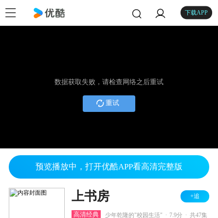
下载APP
数据获取失败，请检查网络之后重试
重试
预览播放中，打开优酷APP看高清完整版
上书房
+追
.
.
高清经典
少年乾隆的"校园生活"
7.9分
共47集