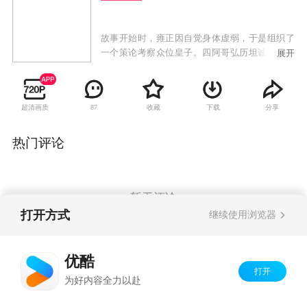
故事开始时，雍正因自觉身体虚弱，于是组织了
一个策论考察众位皇子。四阿哥弘历坦诚直言，
展开
把自己在上书房的所学所知全部表述了出来，这
种坦诚的态度反而触怒了皇帝。而三阿哥在师傅
的指导下，通过走感情路线，刻意把自己装扮成
超清画质
收藏
下载
分享
87
一个孝子，感动了雍正，使雍正立弘历为储的打
算有所动摇。再加上弘历犯错，险些使雍正陷入
险境，最终，在宫中形成了对储位的激烈争夺。
热门评论
三阿哥和五阿哥、田师傅在这场争斗中，对弘历
使用了各种手段，使弘历两次被迫离开了上书
房。但弘历不为所动，他坚持自己坦诚、坚定、
仁厚的做人做事原则，最终克服了信任危机、感
暂无评论
情危机、生死考验，终于重新获得了皇帝的信任
打开方式
继续使用浏览器
和众人的叹服。
Copyright©
2026
优酷 youku.com
版权所有
优酷
京ICP备06050721号-1
打开
为好内容全力以赴