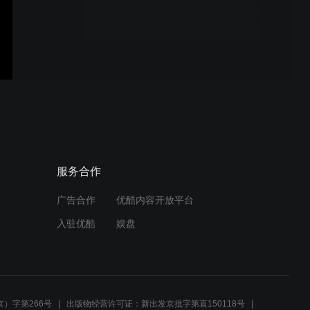
第八届东华大学国际文化交
流学院定向越野趣味接力赛
东华大学·2020届国际学生
毕业典礼暨学位授予仪式
Live Broadcast of Campus
服务合作
Visit-DHU Songjiang Road
Campus
广告合作
优酷内容开放平台
入驻优酷
娱盘
Live Broadcast of Campus
Visit-DHU Yanan Road
Campus
）字第266号
出版物经营许可证：新出发京批字第直150118号