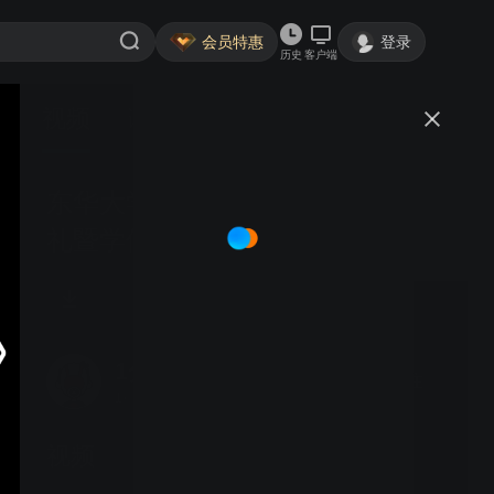
会员特惠
登录
历史
客户端
视频
讨论
东华大学·2020届国际学生毕业典
礼暨学位授予仪式
1分外平静小蕊的
关注
1粉丝
视频