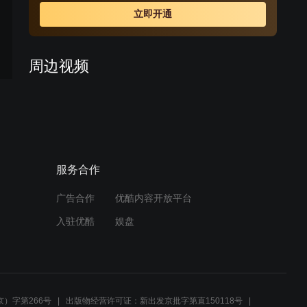
往八爷党严密控制的两江任苏州织造，追查上自内务府下
立即开通
至苏州县城的贪墨大案，由此揭开“八爷党”的铁幕一角。手
无一兵一卒的李卫携夫人思盈、小舅子小满、丫环石榴还
有一个添乱的妈来到苏州。一踏进苏州地界就糟到了老谋
周边视频
深算的两江总督福桐，善弄权术的江苏巡抚闵靖元及心狠
手辣的程一山等一批八爷死党的刁难和陷害。而此时的苏
李卫当官第二部精彩解说10
州城里冒出了一个“假李卫”来，京城的皇上又收到了李卫贪
污银子五千两的折子，李卫如何应付这种局面……
01:30
服务合作
李卫捉拿盐商，结果引发众
怒，百姓直接聚众闹事！
广告合作
优酷内容开放平台
02:27
入驻优酷
娱盘
【李卫当官 第一部】22：李
卫去主子胤稹府上请安，却
被派往刑部任典狱
04:53
）字第266号
出版物经营许可证：新出发京批字第直150118号