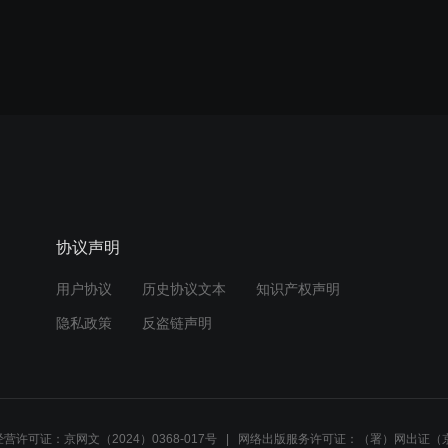
协议声明
用户协议
历史协议文本
知识产权声明
隐私政策
反盗链声明
营许可证：京网文（2024）0368-017号
网络出版服务许可证：（署）网出证（京