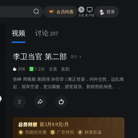
会员特惠
登录
历史
客户端
视频
讨论
207
李卫当官 第二部
简介
206
7.2分
古装
喜剧
徐峥 周视都 唐国强 孙菲菲 | 雍正登基，内外交扰，边乱烽
起，国库空虚，吏治腐败，朋党嚣张。新朝危机倒悬。占
大清国三分有一的江南两江三省被八爷允祀的党徒所控
制。大清国库空虚得连军粮、冬衣、赈灾急需的百十万两
银子都拿不出来。西北叛军骚扰，年羹尧手握六十万大军
却以军向缺乏为由久拖不战，俨然一个西北割据藩王。面
对如此困境，继位大统刚刚四个月的雍正皇帝处乱不惊，
首3月9.9元/月
经过深思熟虑后，决定大胆起用被人认为“小混混”的李卫前