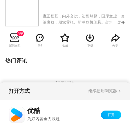
雍正登基，内外交扰，边乱烽起，国库空虚，吏
治腐败，朋党嚣张。新朝危机倒悬。占大清国三
展开
分有一的江南两江三省被八爷允祀的党徒所控
制。大清国库空虚得连军粮、冬衣、赈灾急需的
百十万两银子都拿不出来。西北叛军骚扰，年羹
超清画质
收藏
下载
分享
286
尧手握六十万大军却以军向缺乏为由久拖不战，
俨然一个西北割据藩王。面对如此困境，继位大
统刚刚四个月的雍正皇帝处乱不惊，经过深思熟
热门评论
虑后，决定大胆起用被人认为“小混混”的李卫前
往八爷党严密控制的两江任苏州织造，追查上自
内务府下至苏州县城的贪墨大案，由此揭开“八爷
党”的铁幕一角。手无一兵一卒的李卫携夫人思
暂无评论
盈、小舅子小满、丫环石榴还有一个添乱的妈来
打开方式
继续使用浏览器
到苏州。一踏进苏州地界就糟到了老谋深算的两
江总督福桐，善弄权术的江苏巡抚闵靖元及心狠
Copyright©
2026
优酷 youku.com
版权所有
手辣的程一山等一批八爷死党的刁难和陷害。而
优酷
京ICP备06050721号-1
此时的苏州城里冒出了一个“假李卫”来，京城的
打开
为好内容全力以赴
皇上又收到了李卫贪污银子五千两的折子，李卫
如何应付这种局面……