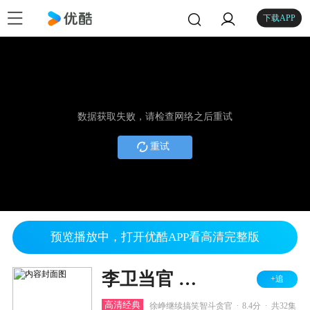
下载APP
数据获取失败，请检查网络之后重试
重试
预览播放中，打开优酷APP看高清完整版
李卫当官 第二部
+追
.
.
高清经典
徐峥继续搞笑智斗贪官
8.4分
共32集