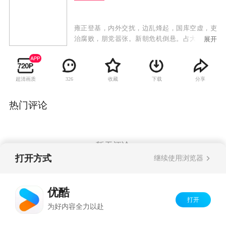
雍正登基，内外交扰，边乱烽起，国库空虚，吏
治腐败，朋党嚣张。新朝危机倒悬。占大清国三
展开
分有一的江南两江三省被八爷允祀的党徒所控
制。大清国库空虚得连军粮、冬衣、赈灾急需的
百十万两银子都拿不出来。西北叛军骚扰，年羹
超清画质
收藏
下载
分享
326
尧手握六十万大军却以军向缺乏为由久拖不战，
俨然一个西北割据藩王。面对如此困境，继位大
统刚刚四个月的雍正皇帝处乱不惊，经过深思熟
热门评论
虑后，决定大胆起用被人认为“小混混”的李卫前
往八爷党严密控制的两江任苏州织造，追查上自
内务府下至苏州县城的贪墨大案，由此揭开“八爷
党”的铁幕一角。手无一兵一卒的李卫携夫人思
暂无评论
盈、小舅子小满、丫环石榴还有一个添乱的妈来
打开方式
继续使用浏览器
到苏州。一踏进苏州地界就糟到了老谋深算的两
江总督福桐，善弄权术的江苏巡抚闵靖元及心狠
Copyright©
2026
优酷 youku.com
版权所有
手辣的程一山等一批八爷死党的刁难和陷害。而
优酷
京ICP备06050721号-1
此时的苏州城里冒出了一个“假李卫”来，京城的
打开
为好内容全力以赴
皇上又收到了李卫贪污银子五千两的折子，李卫
如何应付这种局面……