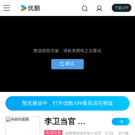
下载APP
数据获取失败，请检查网络之后重试
重试
预览播放中，打开优酷APP看高清完整版
李卫当官 第二部
+追
.
.
高清经典
徐峥继续搞笑智斗贪官
8.5分
共32集